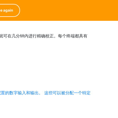
搜索
产品搜索器
工作和职业
中文
搜索
e again
就可在几分钟内进行精确校正。每个终端都具有
配置的数字输入和输出。 这些可以被分配一个特定