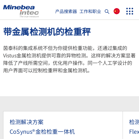
Show convenient version of this site
产品搜索器
工作和职业
菜
单
Search
Don't show this message again
传感器
带金属检测机的检重秤
term
Sear
称重电气件
茵泰科的集成系统不但为你提供检重功能，还通过集成的
Vistus金属检测机提供可靠的异物检测。这样的解决方案显著
工业秤
降低了产线所需空间，优化用户操作。同一个人工学设计的
用户界面可以控制检重秤和金属检测机。
检测解决方案
汽车衡
软件
定制解决方案
检测解决方案
检
CoSynus®金检检重一体机
Fle
服务