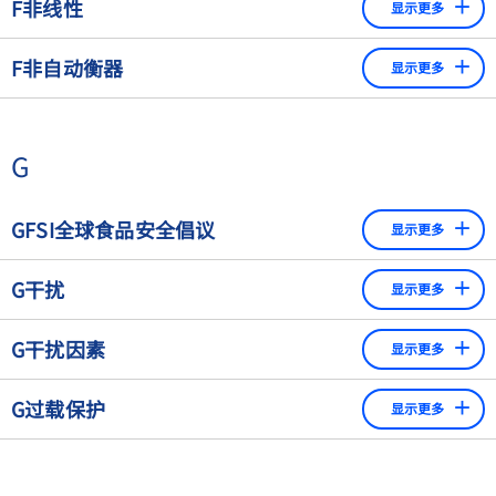
F非线性
显示更多
数字显示器。一个额外的特别可识别的数字显示，其刻度
描述了称重传感器显示载荷理论载荷线性相关性的偏差。非
间隔小于检定分度"e"（在可用于法定计量的称重仪器
F非自动衡器
显示更多
线性可以在零点设定和最大载荷的校准后，通过施加几个不
上）。
同的载荷来测量。
非自动衡器（秤）需要操作人员的干预，例如将载荷放在秤
上并获得称重结果。
G
GFSI全球食品安全倡议
显示更多
GFSI成立于2000年。当年4月，一批在国际上经营的商业
G干扰
显示更多
企业董事在一次会议上同意，需要提高消费者对食品和食
品安全的信心。
不是测量的对象但影响称量结果，并且超出仪器规定的额定
G干扰因素
显示更多
工作条件的量。
该倡议的目的是不断改善食品安全领域的质量管理系统，
提高供应链的成本效率，最重要的是为全世界的消费者提
干扰因素是一个影响变量，其数值在规定限值要求之内，但
G过载保护
显示更多
供安全的食品。
在测量设备的规定额定工作条件之外。如果该影响变量没有
规定的额定工作条件，那么这个影响变量就被认为是干扰因
防止称量超过衡器最大秤量的锁定装置，或者保护部件不受
素。
超载损坏。