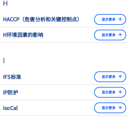
H
HACCP（危害分析和关键控制点）
显示更多
HACCP的一个目的是通过避免异物污染来保护消费者健康。
H环境因素的影响
显示更多
在这种情况下，明智的做法是检查包装产品或包装前不久的
产品，这在检测异物的能力方面具有优势（在危害分析的基
• 环境影响可能会影响检测结果。应采取以下措施来避免或
础上）。
尽量减少干扰性的环境影响：
I
电源
单向加热
IFS标准
显示更多
金属异物
2001年秋，德国企业决定制定自己的自有品牌制造商审核标
IP防护
显示更多
静电释放/传送带
准，并将此标准提交给GFSI。IFS现在是欧洲最广泛使用的标
准。原则上，IFS并不要求在加工过程中安装检测机。这取决
防护程度，用缩写IP和两个参考号码表示，指定电气设备对
电磁
isoCal
于风险分析的结果。这与BRC相比，在BRC中检测机是强制
显示更多
固体异物或灰尘（第一个号码）和水（第二个号码）的侵入
振动
性的。在这种情况下，有必要证明不存在风险，以便获得减
防护程度。例如，一个IP65保护的天平是防尘的，并且完全
如今大多数天平都配备了这种全自动校正/调整功能，在特定
绝缘
损。
防止与带电部件接触（第一个参考号码：6）。这种天平还可
的或用户定义的时间间隔内激活。此外，当超过规定的温差