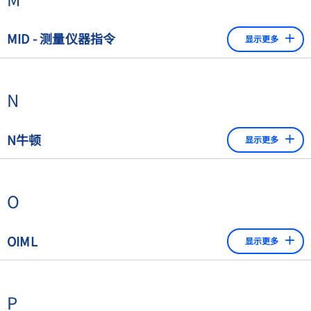
MID - 测量仪器指令
显示更多
以前国家作为检查员和认证机构的角色已经被所谓的认可
机构（AB）所取代。他们不仅负责产品的认证，还负责
N
批准和监督质量管理系统；他们被国家主管部委分配这些
任务。
在欧洲，多种类型的测量设备都必须满足欧洲测量仪器指
N牛顿
显示更多
令的要求。自动称重仪器被归类为MI-006型测量设备。
2
牛顿（N）是力的单位。1 N=1 kg x 1m/s
O
OIML
显示更多
国际法制计量组织，即Organisation Internationale de
Métrologie Légale，负责管理法制计量方面的计量问
P
题。