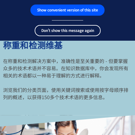
Show convenient version of this site
产品搜索器
工作和职业
菜
单
Search
传感器
Don't show this message again
term
Sear
称重电气件
称重和检测维基
工业秤
在称重和检测解决方案中，准确性是至关重要的 - 但要掌握
众多的技术术语并不容易。在知识数据库中，你会发现所有
检测解决方案
相关的术语都以一种易于理解的方式进行解释。
汽车衡
浏览我们的分类页面，使用关键词搜索或使用按字母顺序排
列的概述，以获得150多个技术术语的更多信息。
软件
定制解决方案
服务