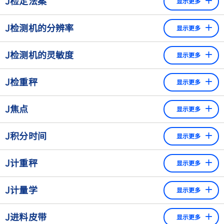
J检定法案
洲，自1993年以来，作为法定计量器具使用的称重仪器的检
显示更多
在检定期间不得超过这些限值。
定也可以通过具有经批准的质量保证体系的制造商获得。
检定法案（重量和测量法案）是测量、测量准确度和消费者
J检测机的分辨率
显示更多
保护方面的法律依据。它规范了如成品包装控制系统等商业
测量设备的法定计量。
市场上现有的标准检测机的分辨率在0.1 mm和1.6 mm之
J检测机的灵敏度
显示更多
间。对分辨率的选择导致了这样的假设：较低的检测机分
辨率会导致更好的检测灵敏度。
在隧道形状的开口内，金属检测机的探测灵敏度是不均匀
J检重秤
显示更多
的。这是由于检测机隧道内的场分布与发射器/接收器的距离
这一假设只能得到部分证实：如果将0.4 mm的检测机与
有关。与发射器/接收器的距离越远，探测灵敏度越低。
0.1 mm的检测机进行比较，后者的面积要小四倍，但需
动态检重秤，也称为检重秤、自动秤或错误地称为“皮带
J焦点
显示更多
要四倍的X射线能量才能产生质量相当的图像。如果在这
秤”（实际上皮带秤用于散装物料称重），用于生产单件货
两种情况下使用相同的能量，那么只有在显著降低产量的
物以监控、分类（分级）甚至影响（重量）。它们根据例如
X光源的尺寸（"焦点"）是由电子束撞击阳极时的尺寸决
J积分时间
情况下才能实现可比的质量。
FPV（本地成品包装法规）等标准，通过灌装机的直接校正反
显示更多
定的。它可以影响检测结果。
馈控制（趋势控制器，趋势控制）。这是对所有生产产品的
在实践中，0.4 mm至0.8 mm的检测机分辨率已被接受。
瞬时称重信号在衡器中进行累计和平均的时间。 ​
如果异物被宽光源照射，其核心阴影和光区之间的会
全自动称重（百分百控制），其中产品在称重传送带上称
J计重秤
显示更多
有"模糊"过渡。这种过渡被称为半影。
积分时间长，抑制干扰效果好，积分时间短，可以快速响
重，无需停止，即处于动态状态。在这种情况下，决定秤必
计重秤为物流部门自动检查具有不同块状包装重量的称重产
应变化。
作为比较，小的X光源会导致一个边缘鲜明的阴影，因此
须输出重量值的时间段不是秤，而是生产速度。动态检重秤
J计量学
显示更多
品，例如书籍。然而，它们不会传输价格，而是将重量信息
图像清晰度更高。
永久集成到生产线中，并以通常20到200件/分钟的吞吐率检
传输给贴标机或类似设备，以便给包装贴上标签。
查生产中的产品，最高甚至可达600件/分钟。有不同类型的
测量尺寸和重量的科学。尺寸和重量的确定和控制是一项主
J进料皮带
显示更多
检重秤：根据它们的使用位置，它们被分类为产线中或产线
权权利，通常由今天的国家机构行使。