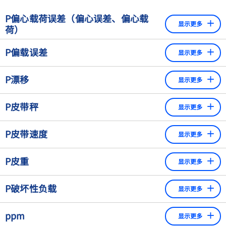
OIML提供了许多国家认可的称重技术建议，也反映在各
P偏心载荷误差（偏心误差、偏心载
国国家标准中。 ​
显示更多
荷）
当一个给定的载荷被放置在秤盘的不同位置时，显示的数值
P偏载误差
显示更多
发生变化
这种误差也被称为 "四角误差"。当同一物体被放置在秤盘的
P漂移
显示更多
不同位置时，读数会有变化。
在恒定载荷情况下，读数随时间产生的缓慢变化。
P皮带秤
显示更多
安装在传送带并称重传送带上运输的散装货物的秤.
P皮带速度
显示更多
自动检重秤有时会被错误地被称为“皮带秤”，因为它们
皮带速度v（单位：m/s）表示产品在秤上的输送速度。
使用传送带来运输包装好的货物。
P皮重
显示更多
产品包装的重量
P破坏性负载
显示更多
如果负荷超过了破坏性负荷，就有可能造成称重传感器的机
ppm
显示更多
械损坏。之后就不能再进行测量了。