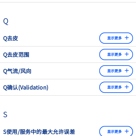
百万分之几的缩略语
Q
Q去皮
显示更多
在衡器有载荷的时候将显示器归零。这样可以将空容器的重
Q去皮范围
显示更多
量读数重置为零，并在填充容器后读取净重。减法去皮装置
通过去皮值减少可用的称量能力；加法去皮装置则不会。
通过使用皮重设置可以将衡器的显示"归零"的范围。
Q气流/风向
显示更多
为了最大限度地减少由于气流（风）引起的作用力，环境空
Q确认(Validation)
显示更多
气的流速必须保持在最低水平。防风罩用于此目的。对于可
读性为1 mg的天平，一般来说，一个例如，玻璃圆柱体的形
术语 "validus "起源于拉丁语，意思是"有效的"。为了控制
状开放的防风罩，，就足够了。可读性等于或低于0.1毫克的
与食品有关的危害，在从初级生产到加工再到消费的整个食
天平需要一个封闭的防风罩。与实际考虑相反，从计量学角
S
品链中实施监测措施。在这种情况下，控制措施（如CCP、
度看，防风罩应尽可能小，因为在大的防风罩内会产生内部
CP）的确认是非常重要的：确认提供了证据，证明为特定危
气流。特别是当要称量的物体与称量仪器的温度不完全相同
害或风险选择的控制措施或控制措施的互动能够控制该特定
S使用/服务中的最大允许误差
显示更多
时，会产生对流。这些气流使得比环境温度高的物体看起来
危害