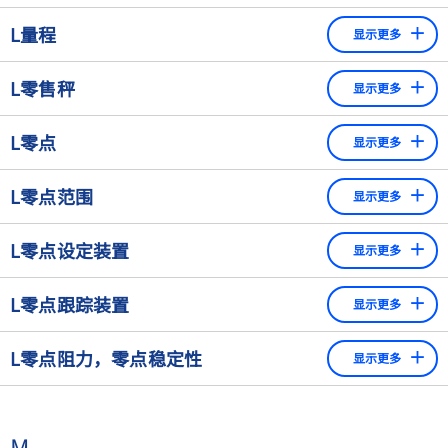
千克(kg)，而力的单位是牛顿（N），其中1 N = 1 kg.m/s
。
灵敏度与真实值之间的偏差
L量程
显示更多
衡器最大秤量时的重量指示与静载荷时的指示之间的差异。
L零售秤
显示更多
零售秤（自动）检查重量不同的包装产品这些产品由于其组
L零点
显示更多
成而具有不同的包装重量（例如水果块）。产品在运动中称
重；包装价格以每公斤的存储价格计算，然后转移到例如贴
处于空载状态的秤的参考状态 => 秤显示 = 0 g (mg, kg, t, ...)
L零点范围
标机上，为包装制作相应的标签。
显示更多
衡器可被清零的范围。譬如1.9%意味着可以在校准零点的
L零点设定装置
显示更多
+/-1.9%范围内对任何重量进行清零。
当秤盘空载时，用于对数字或模拟显示器进行清零的装置。
L零点跟踪装置
显示更多
在实验室天平上，清零键的功能通常通过去皮键实现。
在一定范围内自动保持衡器零点读数的装置。非正式的术语
L零点阻力，零点稳定性
显示更多
是"自动清零"或"自动去皮"。一般来说，在实验室天平上，
即使天平的称盘上有载荷时也会进行零点跟踪。作为一项规
即使受到温度或湿度变化等外部影响，秤也能保持稳定零点
则，在某些应用中可以关闭零点跟踪（例如测量最小的添加
的能力。法律规定了由这些影响因素对可检定衡器造成的允
量或测量从零点开始的蒸发）。
M
许零点误差。