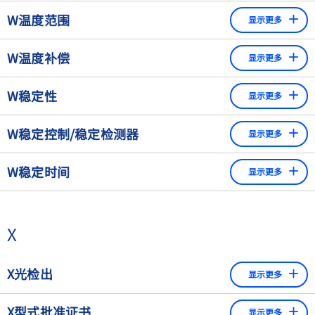
的平台高度，推荐使用IF平板秤。此秤可以很容易地通过例
是应变片式传感器，则通过直接操作称重传感器来补偿测量
温度变化时测量值的变化，（如零点或灵敏度），除以温度
都需要重新调整其灵敏度。
量一致
W温度范围
如叉车来装上要称量的货物，而不需要使用基坑。所有台秤
的温度影响，或者通过计算温度补偿系数来补偿，这些系数
显示更多
变化的程度。
和平台秤也有用于法定贸易和/或经防爆批准用于危险区域的
存储在称重传感器的电子设备中，然后应用到称重信号中。
更有针对性地规划允差规格，因此提高了效率
衡器（或其他设备）可操作的温度范围。
版本。
W温度补偿
显示更多
作为符合规定的证据的产品质量文件
在有迹象表明可能出现错误的情况下，及早干预进程（预
减少或消除温度变化对机械和/或电子系统影响的装置或措
更多信息可点击"
台秤和平台秤
"
W稳定性
显示更多
防错误）
施。温度补偿装置可以包括一个影响模拟值的温度传感器
（模拟温度补偿）或其信号被数字化并被微处理器用于计算
对于机械天平/秤来说：机械系统已停止运动。 ​
也称为统计质量控制
W稳定控制/稳定检测器
一个考虑到该温度补偿值的数值（这被称为数字温度补
显示更多
对于电子天平/秤来说：两个或三个连续读数的偏差不超
偿）。
在电子天平/秤中，有一种电子电路或程序，用于监测读数是
过之前选择的稳定范围的限值。
W稳定时间
显示更多
否仍在变化。可以通过选择稳定性范围lai1预先调整这种监测
控制的优先级。一些天平还允许设置延迟时间。​
将一个物体完全放置在秤盘上到显示结果之间的时间。它可
以通过设置适当的数字滤波器参数来影响。
X
X光检出
显示更多
X光检出系统可用于识别一些物理异物，如金属、玻璃、橡
X型式批准证书
显示更多