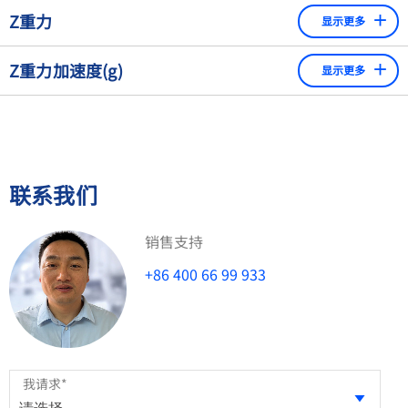
质量比较仪是用于比较重量的极其精确的天平的一个常用术
Automatic Checkweigher for Weighing (ACW):
Z重力
显示更多
语。通常这些仪器有一个有限的称量范围，并非从零开始，
Automatic scale that fills containers with a specified
W = m · g
且有非常高的可读性。例如：从9.9900000kg到
重力是将物体拉向地球的力量。人们一般会假设在我们的星
and effectively constant mass of bulk.
Z重力加速度(g)
10.0500000kg的比较仪，用于称量10 kg的重量。
显示更多
球上重力到处都是一样的，但因为这个星球不是完美的球
m = 质量；g = 本地重力加速度
形，密度也不均匀。此外，由于离心力的作用，赤道上的重
由于重力的吸引力而赋予物体的加速度。重力加速度取决
力比较弱。与地球中心距离较远的地方也是这样。
于位置。由于离心力的作用，它在地球的赤道上比在两极
要小。它也随着高度的增加而减少。地球上g的平均值为
2
9.8 m/s
。重力加速度同时也是一个物体的重量"W"和质
联系我们
量"m"之间的比例系数。W = m x g。
g的其它叫法有"自由落体加速度"，"表观重力"，"地球引
销售支持
力"。
+86 400 66 99 933
我请求
*