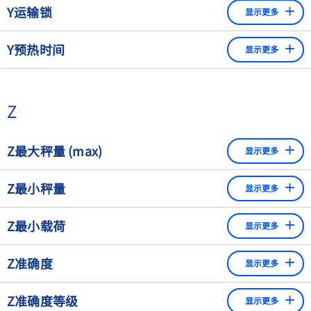
• 物体的约定质量等于密度为8 g/cm
的质量标准的质
内获得最大的质量控制。
Y运输锁
显示更多
-3
量，该标准使该物体在20°C，空气密度为1.2 mg/cm
时
现在，偏离8000 kg/m3密度的砝码被调整，以便在1.2
-3
保持平衡。如果一个物体的密度为8 g/cm
，那么它的约
kg/m3的标准空气密度下，它们与密度为8000 kg/m3的
更多内容请参见 "
在运输过程中保护测量系统敏感部件的设备，特别是称重单
异物检测机
"
Y预热时间
定质量和质量是相同的。
显示更多
砝码具有相同的效果。
元
引入约定质量的好处是，无论标准砝码的真实密度如何，
从打开衡器到衡器能够提供其规格表上标明性能的时间跨
空气浮力校正公式总是可以使用ρs=8,000 kg/m3的数
度。
Z
值。
Z最大秤量 (max)
显示更多
最大秤量是指称量范围的上限。它没有计入去皮装置的附加
Z最小秤量
显示更多
去皮能力（见"去皮"）。
经法律检定的仪器上的称量范围的下限。低于该值的称重结
Z最小载荷
显示更多
果可能会出现过大的相对误差。称重仪器的使用不得低于其
最小秤量。​
如果重量低于这个值，那么就会造成称重结果的相对测量偏
Z准确度
显示更多
差较大。根据包装控制规定，最小载荷取决于检定秤的分
度。在其他可检定的应用中，它也可能取决于允许的不精确
准确度是一个定性的术语，描述了被测量的量与它的真实
Z准确度等级
性。
显示更多
值之间的相关性。系统误差和随机误差更适合于评估像秤