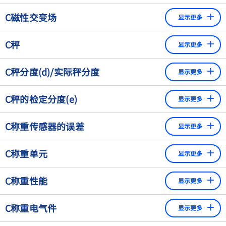
衡器显示的值与质量的真实值之间的差异。
C磁性交变场
显示更多
通过导电部分的电流产生一个交变的磁场
C秤
显示更多
根据重力对物体的影响来确定物体质量的测量设备。根据功
C秤分度(d)/实际秤分度
显示更多
能过程的不同，分为自动和非自动两种。
对于带有模拟指示器的秤来说，指对应于两个连续的刻度标
C秤的检定分度(e)
显示更多
记的数值之间的差。对于带有数字显示的秤来说，这是最小
的数字步长，即任何两个连续指示值之间的差。
以法定质量单位（mg、g、kg、ct）表示的秤的分度。这种
C称重传感器的误差
显示更多
划分用于区分天平和秤，并指出允差。
称重传感器的误差有不同类型：
C称重单元
显示更多
温度误差：与理想线的偏差（作为偏移或作为斜率误差）
称重传感器，旨在将重量转换成与质量有关的电信号。在
C称重性能
显示更多
现代衡器中主要使用两种原理的称重传感器。带应变片
线性误差：与理想线的偏差，在半负荷时将达到最大
（SG）的秤和根据电磁力补偿（EFC）原理操作的秤。
在从计量学方面确定（衡器的）测量误差。根据检定要求，
滞后误差“逐步加载和卸载时与理想线的偏差
C称重电气件
显示更多
用于测试衡器称重性能的砝码与该衡器的最大允许误差的偏
SG称重单元：在SG称重单元上，应变片（SG）被应用于
蠕变误差：由于与时间有关的性能而导致的对理想线的偏
差不得超过1/3。
一个弹性体。应变片电阻根据其机械负荷而改变。这些电