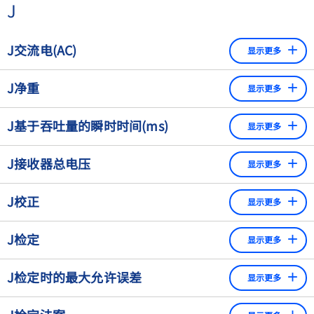
以防止从任何方向投射的中等强度的水柱（第二个参考号码
J
时，校正/调整程序会自动触发。这使得无需操作员干预即可
5）。
确保天平的准确性。
J交流电(AC)
显示更多
交流电，是指有规律地改变方向的电流，使瞬间的正负值相
J净重
显示更多
互抵消，并且在一段时间内电流的平均值为零。
扣除包装和/或运输容器的重量后的产品重量
J基于吞吐量的瞬时时间(ms)
显示更多
在动态称重中，瞬时时间是指产品完全位于称重台上的时
J接收器总电压
显示更多
间。在这段时间内，进行测量，因此，随着瞬时时间的缩
短，越来越难测量出足够准确的产品重量。瞬时时间取决于
在空闲状态下，接收器的总电压最好为零，如果磁性或导电
J校正
工作台长度、产品长度和皮带速度，因此与产量直接相关。
显示更多
物体被引导通过检测器线圈，则会发生变化。
它的计算方法是（CC传送带距离（mm）+滚筒直径
• 校正是通过与已知质量的比较来确定显示值和真实质量之
（mm）-产品长度（mm））/ （皮带速度（m/s））。
J检定
显示更多
间的关系。在校正过程中，不会发生改变称重仪器参数的干
预（如果发生这种干预，则被称为"调整"）。
检定包括根据法律验证要求进行的计量测试和随后的标记
J检定时的最大允许误差
显示更多
（盖章）。标记证明在测试时称重仪器符合法律验证要求。
检定工作由负责计量测试和批准的当地检定人员进行。在欧
在表格中为衡器的测量误差确定的限值。 ​