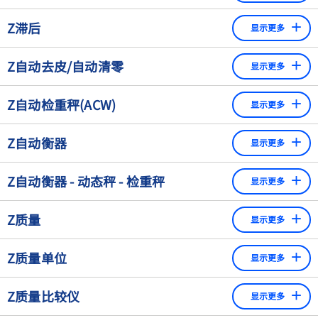
这样的计量设备。由于系统误差是可以纠正的，所以"准
准确度等级是基于各种因素的分类，根据国际公认的建议
Z滞后
确度"在实践中经常被用来指定测量设备的随机误差或不
显示更多
OIML R60，准确度等级是标准化的。这些因素是：线性偏
确定范围。
差、迟滞、温度对特征值的影响、可重复性、负载蠕变和最
滞后是指在恒定的负载下，显示的数值取决于之前的负
Z自动去皮/自动清零
小静载荷信号的温度系数。在OIML R60中，精度等级是根据
显示更多
准确度对衡器的性能至关重要，因为准确度差不仅会导致
载。定量来说，滞后表示为同一负载在较轻的负载后称量
误差来划分的。单点称重传感器的常见精度等级为C3、C6或
错误的结果，而且还会造成收入损失，增加服务和劳动力
一次和在较重的负载后称量一次所得到的读数之间的差
读数由天平自动设置为零，以消除微小的偏差并纠正任何缓
C3MR。字母C表示称重传感器最大适用于III类法定贸易衡
Z自动检重秤(ACW)
成本，并降低整个产品的质量。
异。 ​
显示更多
慢的零点漂移。
器。数字表示可以校准的衡器的最大步数。C3：3000，C6
有大量的因素影响准确性。
在衡器上，滞后现象尤其发生在应变片的称重传感器和受
They automatically check products of the same
6000，C3MR：多量程秤，最大2 x 3000。
Z自动衡器
显示更多
机械摩擦影响的衡器上。
weight (packages, pieces etc.) for deviations from the
环境（温度波动、气压、磁性、振动、电气干扰、湿
correct weight (nominal filling quantities, unit
在称量过程中不需要操作员干预的称量仪器。 ​
度、冲洗区、破坏性化学品和碎片）。
Z自动衡器 - 动态秤 - 检重秤
weight) and can also sort out products if they exceed
显示更多
例如：集成在传送带上的检重秤。
料罐和平台的设计（必须水平和坚固--没有偏移）
or fall below user-defined weight limits as well as
通过启动设备特征的自动序列，无需操作人员干预即可执
sort them into weight classes. They check every
电子元件和电缆连接很容易受到噪声和其它电气干扰
Z质量
显示更多
行称重过程的秤。
product weighed.
以及潮湿的影响。
• 质量是一个物理量，是对物体中物质数量的测量。质量的
Z质量单位
准确度是通过仪器的可读性、标准偏差、分辨率、精度等
Automatic Checkweigher for Single Weighing (ACS):
显示更多
计量单位是千克（kg）。质量描述了一个物体的属性。这一
级或给出的测量不确定度（例如在校准证书中有说明）来
Automatic scale that determines the mass of
属性不仅在物体改变其动量（加速或减速）的惯性中显示出
物理量，国际单位制（SI）的一个基本单位。
量化的。过程容器秤的精度是机械条件和良好的测量链的
specified individual loads (e.g. finished packaging) or
Z质量比较仪
来，而且在两个物体之间的吸引力中也显示出来。因此，在
显示更多
作用结果。
of individual loads of loose materials.
地球的重力场中，每个物体都会受到一个力的作用