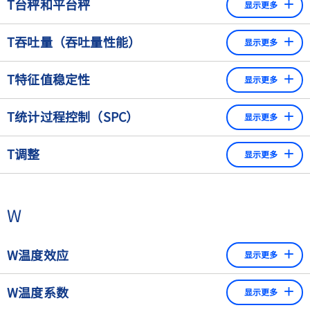
T台秤和平台秤
显示更多
敏度会因此降低。
工业用的台秤和平台秤可以分为不同的类别。整秤或案秤，
T吞吐量（吞吐量性能）
显示更多
除了实际的称重传感器或称重系统外，还包含一个显示和评
估单元，称重结果在上面显示。茵泰科还提供可用于称重的
每单位时间内可使用自动检重秤检测的产品数量（例如，300
T特征值稳定性
平台但不包括显示单元或相关的称重电气件。而是可以通过
显示更多
件/分钟）。吞吐量是设置自动检重秤的基础参数，因为它被
串行口直接连接到PC或PLC系统。整秤和案秤可以通过各种
用来计算几个重要的参数，如皮带速度。
秤在规定范围内的操作时间内，在负载不变的情况下保持读
RS 232、RS 485串行接口、现场总线接口或以太网TCP/IP连
T统计过程控制（SPC）
显示更多
数不变的能力。
接到各种外围设备或其它系统。
统计过程控制的理念是生产和确保稳定的产品质量。工业生
T调整
显示更多
产过程的统计过程控制（SPC）是为支持稳定的产品质量而
也有适合特殊应用的衡器，如IU货盘秤，它可以称量300至
进行的持续监测。这是通过在重复的、复杂的过程中连续记
3000 kg的托盘。如果需要特别精确的测量结果，茵泰科在其
设置称量仪器，以消除显示器上的数值与称量仪器（天
录与产品质量有关的所有关键数字来实现的。统计过程控制
产品组合中还拥有高分辨率的衡器，如IS称重平台，具有极
平）上质量的实际数值之间的差异。(正确使用和处理分
为确定薄弱环节提供了基本数据，或者换句话说，为持续改
W
高的分辨率，显示增量高达620,000，具有更高的精度，可将
析天平和微天平)
进各自的生产过程所需的数据。在这种情况下，有可能同时
产品损失降到最低。
调整称量仪器，使显示值与真实质量之间的偏差尽可能减
监测产品或过程的数量和质量特征。如果发现超出规定的目
少，并且至少不超过仪器的最大允许误差。通过设置零点
W温度效应
显示更多
标、趋势或样本的偏差，那么就可以在过程中进行校准。因
具有大面积秤台的平台秤，也称为地秤，它既可以独立于地
和仪器在秤盘上的最大载荷来实现称重仪器的线性度。许
此，用SPC控制的生产过程允许
面，也可以安装在基坑中。由于平台面积大，平台秤特别适
温度对秤的零点和斜率有影响。为了尽量减少这些影响，每
多高分辨率的天平都有一个内置的砝码，可以自动或手动
W温度系数
显示更多
用于必须称量重物和体积大的应用。如果应用需要尽可能低
个称重传感器在生产后都要在不同的温度下进行测量。如果
放在承载器上。每次将高分辨率天平移到不同的地方后，
由于一致的过程是确定的测试程序的一部分，所以产品质