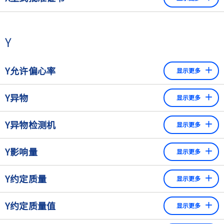
胶、石头，甚至某些类型的塑料。产生X光图像的过程不会在
产品上留下任何痕迹。由于这个原因，这种方法首选用于包
型式批准证书记录了衡器的可验证性。为了获得型式批准
装好的成品，特别是瓶、罐、玻璃和袋装产品。
证书，衡器必须经过联邦机构（通常是国家计量机构，如
Y
PTB）的测试。这包括计量学和设备的具体要求。
一个X光检出系统由三个核心部件组成--发生器、探测器和图
非自动衡器的型式批准证书是由IEC型式批准证书记载
像处理器--以及机械和传送系统。不同的应用领域有特殊的硬
的。IEC型式认证证书对欧洲联盟（EU）的所有成员国都
Y允许偏心率
显示更多
件配置，这使得核心部件可用于广泛的应用。
有效。
描述了载荷到称重传感器中心测量轴的最大距离（mm）。
Y异物
影响X光检出系统的因素：
显示更多
如果载荷超出这个限制，测量结果可能不正确
异物是产品中的一种物理污染。这些异物可能对产品质量产
产品尺寸和密度
Y异物检测机
显示更多
生物理或化学影响，并可能对消费者构成风险。例如，水果
原子质量
中的石头、沙拉中的金属丝或金属碎片或果酱中的碎玻璃。
这些系统可以检测各种类型的异物。金属检测机和X光检出系
Y影响量
显示更多
产品的同质性
统之间有区别。工业金属检测机是基于一个线圈，在搜索通
道中产生一个电磁场。每个经过的产品都会留下一个特定的
不同的视角可实现对异物的优化检测
不是测量对象，但会影响测量结果的量。
Y约定质量
图案。一旦发现有偏差，就表明有污染。特殊的圆形线圈，
显示更多
异物方向
如Vistus Freefall，可以检测出下落的产品流中的异物，例如
一个实际砝码在温度为20℃时与材料密度为8000 kg/m³
异物位置
散装材料、休闲食品等。通过Flexus® Combi，茵泰科甚至
Y约定质量值
显示更多
的假想砝码在空气密度为1.2 kg/m³的条件下相互平衡，
提供了检重秤和金属检测机的组合。这使用户在最小的空间
后者的真空质量就称为前者的约定质量。
-3