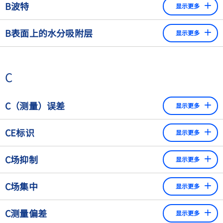
B波特
显示更多
大载荷。它通常由预载荷（如秤盘）和测量范围组成。
电信号调制速率的计量单位，今天通常等同于有效载荷数据
B表面上的水分吸附层
显示更多
传输速度的单位比特/秒。
让物体有足够的时间达到与称量仪器相同的温度也是必要
的，以便使物体表面的水分吸附达到平衡。
C
特别是当在高分辨率衡器上称量小物体时，必须满足这一
基本要求以获得可重复的称量结果。
C（测量）误差
显示更多
为了尽量减少物体对潮湿水分的吸附，用户必须避免弄脏
或用手触摸物体，例如留下的指纹会影响称量结果。
显示值与真实值或参考值之间的差异（也称为偏差）。
CE标识
显示更多
CE标识表明所标记的仪器符合所有适用的欧洲指令。以下是
C场抑制
显示更多
适用于称重仪器的规定。低电压指令2006/95/EC（如适
用），EMC指令2014/30/EU，非自动称重仪器指令
对于抗磁性和顺磁性金属（不锈钢和有色金属），由于磁导
C场集中
2009/23/EC（如适用），ATEX 95指令94/9/EC（如适用），
显示更多
率的原因，不存在场集中。事实上，发射器的交变场在这些
测量仪器指令2004/22/EC（如适用），机械指令
金属中会感应出电压。电流的形成取决于导电性；在这种情
由所有铁磁性金属（铁）和铁氧体引起的磁场线的集中。
2006/42/EC（如适用），及其它。
C测量偏差
况下，我们也指"涡流形成"，这反过来又产生了一个磁场。
显示更多