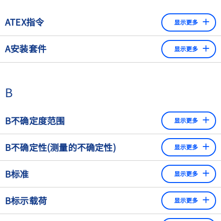
ATEX指令
显示更多
ATEX指令由两个欧盟指令组成，描述了在爆炸性环境中使用
A安装套件
显示更多
的工作场所和设备的最低安全要求。ATEX的名字来源于
"Appareils destinés à être utilisés en ATmosphères
安装套件最大限度地减少对传感器的外力影响
EXplosives"（法语，意为用于爆炸性环境的设备）。
B
B不确定度范围
显示更多
自动检重秤上根据几个重量等级对物体进行分类，检重秤无
B不确定性(测量的不确定性)
显示更多
法将物体分配到特定重量等级的不确定范围。.
测量的不确定性 "u "规定了测量值的范围，未知的、无误差
B标准
显示更多
的结果位于其中，通常有95%的统计确定性。 ​
用于定义、实现、保存或复制单位的物质尺度、测量仪器、
B标示载荷
显示更多
参考材料或测量系统。在称重技术中，主要是作为质量标准
的砝码。具有最高精度的标准被称为初级标准或原器。
最重要的参数，是在不超过规定误差极限的情况下允许的最