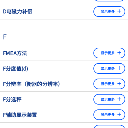
码更可取。
金属的特性，使其能够产生涡流，被称为"导电性"。简单地
D电磁力补偿
显示更多
说：金属导电的能力。
永磁体中的载流线圈产生的反作用力与产品在重量接收器上
的重力相同，重量接收器通过杠杆系统与线圈相连。线圈电
F
流通过模拟或数字控制器进行调节，一个敏感的位置传感器
使杠杆始终保持在中性位置。测量值与线圈电流成正比。电
磁天平适用于高分辨率和高速称重。
FMEA方法
显示更多
FMEA方法已被证明是进行危险分析的一种有效方法。FMEA
F分度值(d)
显示更多
是"故障模式和影响分析"的缩写。
秤的分度值的缩写（参考 "秤的分度值）。
F分辨率（衡器的分辨率）
显示更多
一个尚未精确标准化的术语 - 它通常指最大秤量和可读性的
F分选秤
显示更多
商数（"10000位的分辨率"），或用于可读性（"0.1 g的分辨
率"）。 例如，一个最大容量为300 kg、可读性为10 g的工业
经过自动检重秤的单次称重，可将不同质量的产品分为几个
F辅助显示装置
秤的分辨率为30,000。
显示更多
等级，每个等级都有自己的重量范围。
模拟显示器。在两个刻度标记之间插入指针的装置。