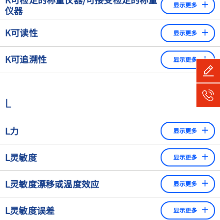
小的秤分度开始。也称为 "多分度"秤。
显示更多
认为是可检定的。见"检定"
仪器
其型式已经过测试符合要求并被批准机构（欧盟的 "公告机
K可读性
显示更多
构"）接受检定的称重仪器。
在天平/秤上可读出的最小的重量差。对于带有天平指示装置
K可追溯性
显示更多
（模拟）的天平，可读性等于仍可合理可靠地估计出的天平
间隔的最小部分，或可由辅助装置确定的最小部分。对于带
测量结果的属性.该结果通过一个不间断的文件比较链,必须与
有数字指示器（数字显示）的天平和天平，可读性等于一个
国家或国际标准相关。
分度值。
L
L力
显示更多
一边是力或重力，另一边是质量，这两者决不能混淆。力是
L灵敏度
显示更多
对一个物体的影响，使其变形或加速（例如，在自由落体的
情况下）。而质量是一个物体的属性，描述了它的数量。力
显示值的变化除以衡器上引起这种变化的负载得到灵敏度。
L灵敏度漂移或温度效应
和质量之间还有一个区别。要描述一个力，必须定义它的大
显示更多
对于一个正确调整的带有数字显示的衡器来说，灵敏度必须
小和它的作用方向。这与质量不同，在质量方面只需定义其
总是正好是1.0/g = 1.0。对于带有模拟显示器的秤，灵敏度也
由于称重系统的温度变化导致的结果变化。茵泰科isoCal或
大小即可。质量和力的测量单位也同样不同。质量的单位是
L灵敏度误差
可以用分度/g或mm/g表示。
显示更多
isoTest功能可以监测到这一点，并通过调整自动纠正。
2