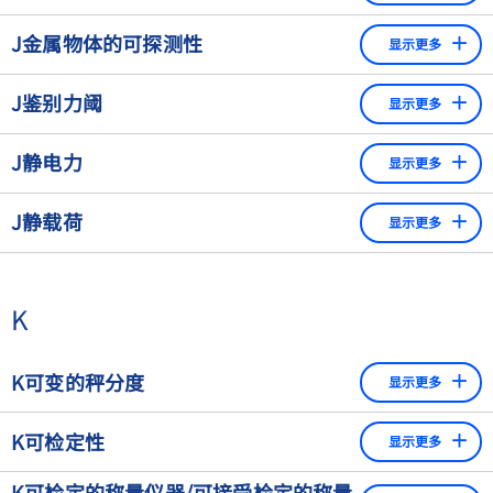
终端检重秤。如果灌装和包装机由于非常高的容量要求而在
进料皮带是设备进料器和称量皮带之间的连接部分。皮带速
J金属物体的可探测性
多个轨道上并行输送产品，那么还有多轨道检重秤。将检重
显示更多
度与称重皮带的速度相同。从设备进料器到秤的进料皮带的
秤与金属检测机（关键控制点，CCP）相结合的组合装置提
过渡应设置为平滑过渡，产品方向不改变。因此，产品不能
金属物体的可探测性取决于金属颗粒通过检测机通道的位
供了一种节省空间的解决方案，因为它们同时使用所需的称
J鉴别力阈
倾斜、翻滚或翻倒。必须避免液体产品内容物的"晃动"。一
显示更多
置。一个球总是具有相同的几何比例，无论它朝向哪个方
重进料带进行金属检测。
般来说，如果产品的长度下降到低于滚筒直径的两倍，那么
向。然而，一个不对称的金属部分，如一块金属丝，将引起
轻轻地从秤盘中加入或移出，导致所显示的读数发生可察觉
皮带之间的过渡就很关键。在这种情况下，可以通过使用过
J静电力
较小或较大的信号，这取决于有多少"场线"受到影响。
显示更多
变化的最小变化量。
更多信息请参考 "
检重秤
"
渡板或滚筒来改善过渡。
是在非导电物体或容器（如玻璃或塑料）带电时产生的，例
J静载荷
显示更多
如，从一个容器倒入另一个容器。可以通过保持足够的空气
湿度或使用与秤盘连接的导电金属外壳来防止静电。静电显
静载荷或预载荷表示整个计量系统的"可移除质量"。它指
示为重量读数的漂移，以及由此产生的重复称量过程中测量
的是必须一起被称量的质量。这包括像秤盘（非自动衡
值的低重复性。
K
器）或传送带（自动衡器）等上层结构等。由于机动运输
系统的上层结构相对较重，自动衡器的称重单元尤其必须
能够在非常大的空载下运行，这往往大大高于衡器的实际
K可变的秤分度
显示更多
载荷范围。
具有部分称重范围读数的衡器；例如，60 g可读0.1mg；60 g
K可检定性
显示更多
至120 g之间，可读0.2 mg；120 g至200 g之间，可读0.5
mg。可变的秤分度取决于显示的净重。去皮后，显示将从最
像衡器这样的测量设备，如果其类型被批准用于检定，则被
K可检定的称量仪器/可接受检定的称量