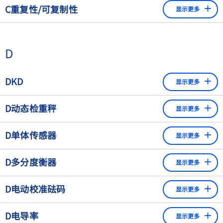
称重电气件指的是评估来自称重传感器的信号或传输或显示
差
C重复性/可复制性
显示更多
阻变化被测量和评估。因此，SG称重单元主要需要系统
来自衡器的测量结果/重量值的产品。在称重电气件的帮助
可重复性误差：在几次称量后对理想线的偏差s
主体的变形，从而限制了SG称重单元对非常快速的称重
下，可以对测量结果进行校正，必要时还可以重新校准（也
在恒定的测试条件下，当相同的载荷以相同的方式重复放在
过程的适用性。
称为调整）。
秤盘上时，衡器显示相应结果的能力。一般来说，最大和最
D
根据电磁力补偿原理的称重单元通常可以被认为显示出更
小的结果之间的差异被用来指定这个数量。 ​
茵泰科拥有广泛的称重电子产品组合，可为每种应用提供解
高的性能。传统的SG称重单元的可实现的精度明显低于
决方案。 范围从简单的称重变送器（可靠地处理来自筒仓和
现代EMC称重单元的可实现的精度。SG称重传感器的优
DKD
显示更多
料斗秤的高精度重量值）到过程和称重指示器（快速准确地
势在于其相对较低的制造成本。
显示重量值）到重量控制器（除了众多接口和选件外，还可
"Deutscher Kalibrierdienst"（德国校准服务）的缩写。
EMC称重单元：单体式称重系统通过电磁力补偿工作。
D动态检重秤
以 提供自己编写应用程序的可能性。 称重电子设备直接或通
显示更多
DKD由众多校准实验室组成，这些实验室由PTB（德国联
EMC称重单元用于任何对ACW有特别高速度和/或精度要
过电缆接线盒连接到称重传感器或称重平台。 此外，一台称
邦物理和计量研究所）认证（即测试、批准和审核），并
求的应用。EMC称重单元的显著优势是其非常高的潜在分
见“
检重秤
”
重电子设备可以连接多台秤。
D单体传感器
被认可用于某些需要测量的数量和测试测量仪器（如天平
显示更多
辨率、大的静载荷范围和高速，这主要是通过直接作用于
或秤）或 "材料测量"（如砝码）。
即将到来的重量的系统位移来实现的，因此可以对负载情
现代衡器中的部件数量应尽可能少，以减少非线性效应，提
更多请参见 "
称重电气件
"
D多分度衡器
况作出非常快的反应。
显示更多
每个实验室将这些仪器的读数或重量与质量标准进行比
高高分辨率衡器（如EMC称重仪）的精度和可重复性。在我
较，并出具DKD校准证书，列出结果
们的单片称重传感器中可以看出这一原则的一贯实施，其测
具有两个或多个称量范围的称重仪器，它们的最大容量和分
D电动校准砝码
量系统仅由一个单一的高精度制造部件组成。
显示更多
DKD证书在主要工业化国家得到认可。
度不同。每个范围从零扩展到其各自的最大容量。 ​
用于校正/调整高精度天平的内置、半自动或全自动机制。由
D电导率
显示更多
于这种内部方法的高精确度，内置的电动校准砝码比外部砝