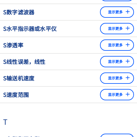
更轻，而那些更冷的物体则更重。因此，将物体调至与秤盘
经法定计量检定的称重仪器的误差限值，在操作该仪器时
S数字滤波器
相同的温度仍然很重要。
显示更多
不得超过该限值。 ​
滤波器是用来抑制干扰和达到稳定测量值的。秤通常使用低
服务中的最大允许误差是初始和后续检定中最大允许误差
S水平指示器或水平仪
显示更多
通滤波器来抑制高频率的干扰。目前，越来越多的信号处理
的两倍。
是以数字方式进行的，而不是使用模拟处理。其优点是应用
用来指导寻找天平或秤的水平位置的装置。​
S渗透率
灵活，精确度和可重复性更高，对干扰的敏感性也更低。
显示更多
通常由一个小型的、充满液体的、略微弯曲的容器组成，
金属检测中材料的"渗透率"是指材料被磁化的能力。具有高
其中的气泡显示最高点。
S线性误差，线性
显示更多
磁导率的金属由于电阻低，允许涡流比空气更容易流过金
属。另一方面，其他材料则表现得相反，由于电阻大，与空
两个相互依存的数值与理论上的直线斜率的偏差。 ​
S输送机速度
气相比，阻碍了涡流的流动。由于这些对检测线圈有不同的
显示更多
对于衡器来说，这意味着当零点和满量程被正确调整后，
影响，在这种情况下，必须对磁性和非磁性金属进行区分。
金属检测机能够保证在很大的传送带速度范围内有一致的
读数与实际负载的正负偏差。 ​
S速度范围
显示更多
检测灵敏度。只有在传送带速度低于约0.05 m/s（例如，
在有大量产品平行放置的宽传送带的情况下）或超过约20
根据数据表，所选系统的速度范围。检重秤的速度必须在显
m/s（例如，在超压或真空管道运输的情况下）的情况
示范围内。
下，可达到的检测灵敏度才可能与正常值不同。
T
在传送带速度不连续的情况下（例如，停停走走的操
作），必须考虑到当没有达到临界传送带速度时，检测灵