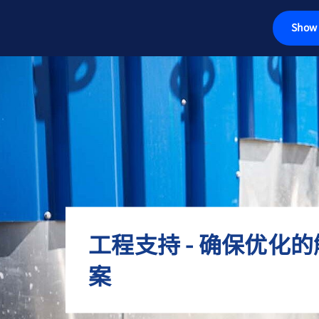
Show 
传感器
称重电气件
工业秤
检测解决方案
汽车衡
工程支持 - 确保优化
软件
案
定制解决方案
服务