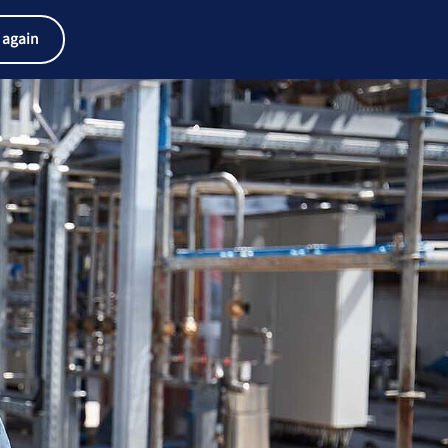
产品搜索器
工作和职业
搜索
中文
 again
菜
Search
单
term
Search