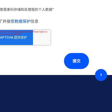
意茵泰科存储和处理我的个人数据
*
了并接
受数据保护
信息
回
到
顶
部