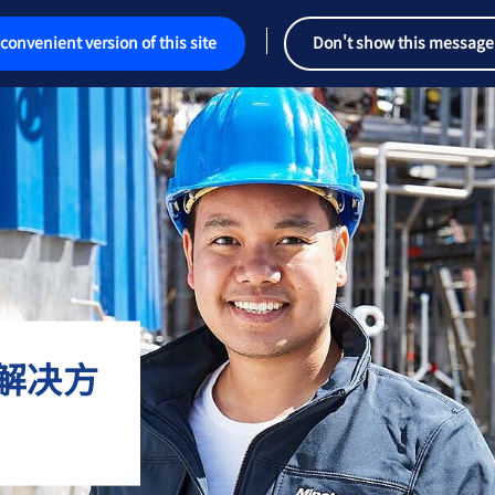
convenient version of this site
Don't show this message
的解决方