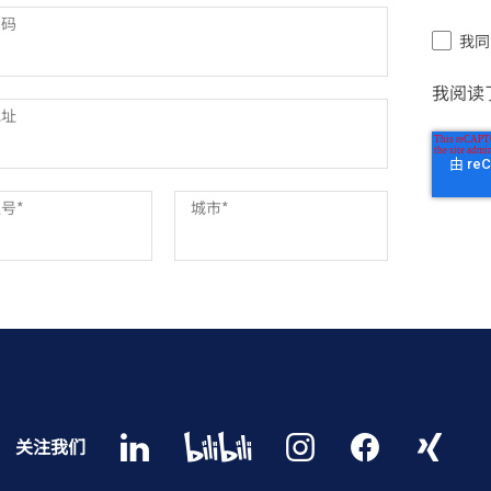
号码
我同
我阅读
地址
区号
*
城市
*
关注我们