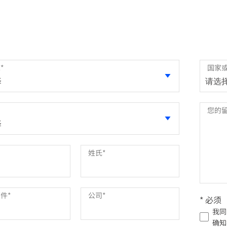
件实施到其网络结构中
求
*
国家
您的
姓氏
*
邮件
*
公司
*
* 必须
我同
确知