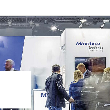
 convenient version of this site
Don't show this messag