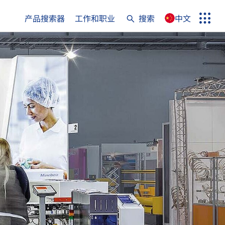
e again
产品搜索器
工作和职业
搜索
中文
菜
Search
单
term
Search