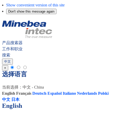
Show convenient version of this site
Don't show this message again
产品搜索器
工作和职业
搜索
搜
中文
索
×
选择语言
当前选择：中文 - China
English
Français
Deutsch
Español
Italiano
Nederlands
Polski
中文
日本
English